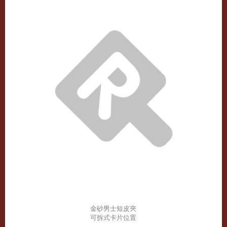
金砂男士短皮夾
可拆式卡片位置